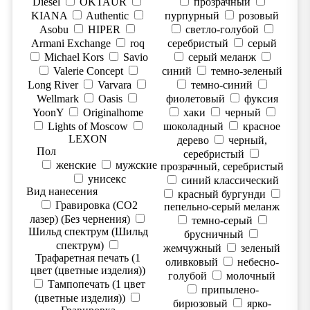
Diesel
OKTAUR
прозрачный
KIANA
Authentic
пурпурный
розовый
Asobu
HIPER
светло-голубой
Armani Exchange
roq
серебристый
серый
Michael Kors
Savio
серый меланж
Valerie Concept
синий
темно-зеленый
Long River
Varvara
темно-синий
Wellmark
Oasis
фиолетовый
фуксия
YoonY
Originalhome
хаки
черный
Lights of Moscow
шоколадный
красное
LEXON
дерево
черный,
Пол
серебристый
женские
мужские
прозрачный, серебристый
унисекс
синий классический
Вид нанесения
красный бургунди
Гравировка (CO2
пепельно-серый меланж
лазер) (Без чернения)
темно-серый
Шильд спектрум (Шильд
брусничный
спектрум)
жемчужный
зеленый
Трафаретная печать (1
оливковый
небесно-
цвет (цветные изделия))
голубой
молочный
Тампопечать (1 цвет
припылено-
(цветные изделия))
бирюзовый
ярко-