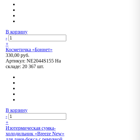
В корзину
-
+
Косметичка «Боннет»
330,00 руб.
Артикул:
NE2044S155
На
складе:
20 367 шт.
В корзину
-
+
Изотермическая сумка-
холодильник «Breeze New»
для ланч-бокса с ремувкой