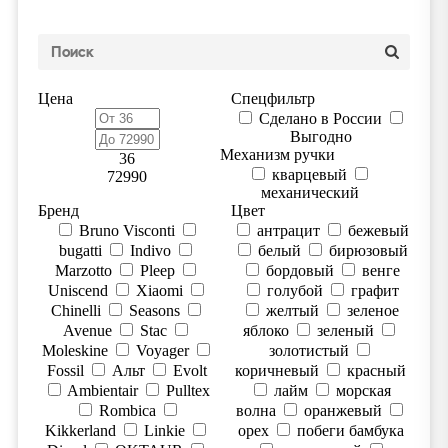
Цена
Спецфильтр
Сделано в России
Выгодно
Механизм ручки
36
кварцевый
72990
механический
Бренд
Цвет
Bruno Visconti
антрацит
бежевый
bugatti
Indivo
белый
бирюзовый
Marzotto
Pleep
бордовый
венге
Uniscend
Xiaomi
голубой
графит
Chinelli
Seasons
желтый
зеленое
Avenue
Stac
яблоко
зеленый
Moleskine
Voyager
золотистый
Fossil
Альт
Evolt
коричневый
красный
Ambientair
Pulltex
лайм
морская
Rombica
волна
оранжевый
Kikkerland
Linkie
орех
побеги бамбука