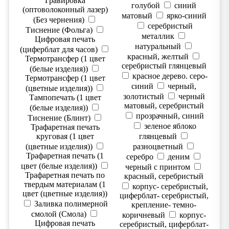
Гравировка
голубой
синий
(оптоволоконный лазер)
матовый
ярко-синий
(Без чернения)
серебристый
Тиснение (Фольга)
металлик
Цифровая печать
натуральный
(циферблат для часов)
красный, желтый
Термотрансфер (1 цвет
серебристый глянцевый
(белые изделия))
красное дерево. серо-
Термотрансфер (1 цвет
синий
черный,
(цветные изделия))
золотистый
черный
Тампопечать (1 цвет
матовый, серебристый
(белые изделия))
прозрачный, синий
Тиснение (Блинт)
зеленое яблоко
Трафаретная печать
круговая (1 цвет
глянцевый
(цветные изделия))
разноцветный
Трафаретная печать (1
серебро
деним
цвет (белые изделия))
черный с принтом
Трафаретная печать по
красный, серебристый
твердым материалам (1
корпус- серебристый,
цвет (цветные изделия))
циферблат- серебристый,
Заливка полимерной
крепление- темно-
смолой (Смола)
коричневый
корпус-
Цифровая печать
серебристый, циферблат-