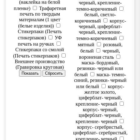
(наклейка на белой
черный, крепление-
пленке)
Трафаретная
темно-коричневый
печать по твердым
белый, светло-
материалам (1 цвет
коричневый
корпус-
(белые изделия))
черный, циферблат-
Стикерпаки (Печать
черный, крепление-
стикерпаков)
УФ
темно-коричневый
печать на ручках
мятный
розовый,
Стикерпаки со смолой
белый
черный,
(Печать стикерпаков)
вороненая сталь
Внешнее производство
маска- бордовый,
(Гравировка круговая)
резинки- черный или
белый
маска- темно-
синий, резинки- черный
или белый
корпус-
желтое золото,
циферблат- черный,
крепление- черный
корпус- черный,
циферблат- черный,
крепление- черный
корпус- серебристый,
циферблат- серебристый,
крепление- черный