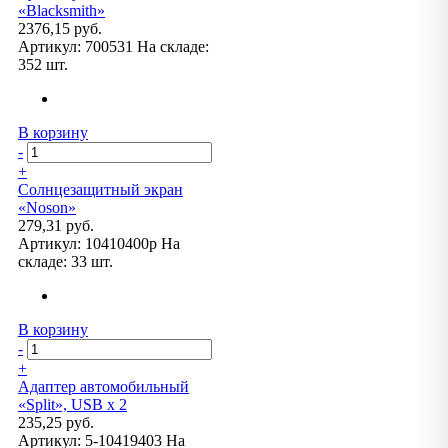
«Blacksmith»
2376,15 руб.
Артикул:
700531
На складе:
352 шт.
В корзину
-
+
Солнцезащитный экран
«Noson»
279,31 руб.
Артикул:
10410400p
На
складе:
33 шт.
В корзину
-
+
Адаптер автомобильный
«Split», USB x 2
235,25 руб.
Артикул:
5-10419403
На