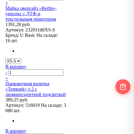
+
Майка оверсайз «Berlin»,
унисекс с ДТФ и
текстильным принтером
1391,28 руб.
Артикул:
232011dtfXS-S
Бренд:
U Basic
На складе:
16 шт.
В корзину
-
+
Парковочная визитка
«Tempark» v.2 с
люминесцентной подсветкой
389,25 руб.
Артикул:
516019
На складе:
3
080 шт.
В корзину