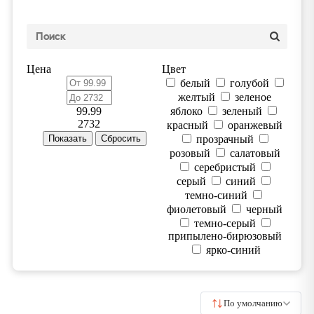
Цена
Цвет
белый
голубой
желтый
зеленое
99.99
яблоко
зеленый
2732
красный
оранжевый
прозрачный
розовый
салатовый
серебристый
серый
синий
темно-синий
фиолетовый
черный
темно-серый
припылено-бирюзовый
ярко-синий
По умолчанию