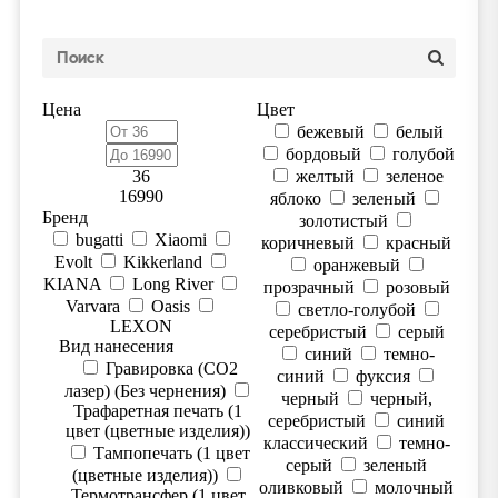
Цена
Цвет
бежевый
белый
бордовый
голубой
36
желтый
зеленое
16990
яблоко
зеленый
Бренд
золотистый
bugatti
Xiaomi
коричневый
красный
Evolt
Kikkerland
оранжевый
KIANA
Long River
прозрачный
розовый
Varvara
Oasis
светло-голубой
LEXON
серебристый
серый
Вид нанесения
синий
темно-
Гравировка (CO2
синий
фуксия
лазер) (Без чернения)
черный
черный,
Трафаретная печать (1
серебристый
синий
цвет (цветные изделия))
классический
темно-
Тампопечать (1 цвет
серый
зеленый
(цветные изделия))
оливковый
молочный
Термотрансфер (1 цвет