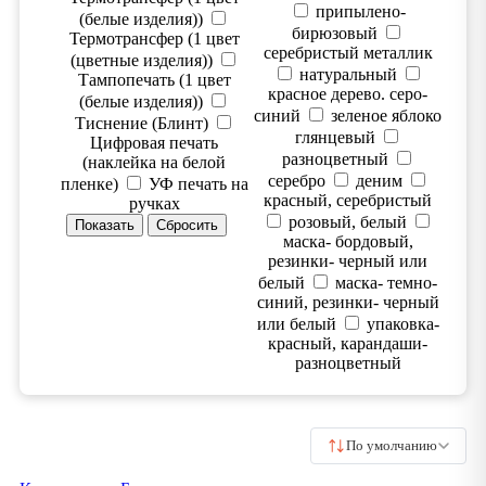
припылено-
(белые изделия))
бирюзовый
Термотрансфер (1 цвет
серебристый металлик
(цветные изделия))
натуральный
Тампопечать (1 цвет
красное дерево. серо-
(белые изделия))
синий
зеленое яблоко
Тиснение (Блинт)
глянцевый
Цифровая печать
разноцветный
(наклейка на белой
серебро
деним
пленке)
УФ печать на
красный, серебристый
ручках
розовый, белый
маска- бордовый,
резинки- черный или
белый
маска- темно-
синий, резинки- черный
или белый
упаковка-
красный, карандаши-
разноцветный
По умолчанию