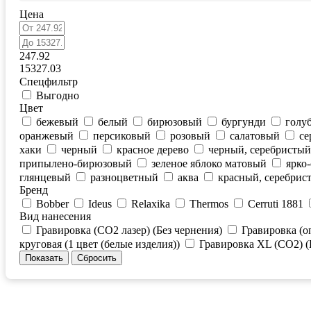
Цена
247.92
15327.03
Спецфильтр
Выгодно
Цвет
бежевый
белый
бирюзовый
бургунди
голу
оранжевый
персиковый
розовый
салатовый
се
хаки
черный
красное дерево
черный, серебристый
припылено-бирюзовый
зеленое яблоко матовый
ярко
глянцевый
разноцветный
аква
красный, серебрис
Бренд
Bobber
Ideus
Relaxika
Thermos
Cerruti 1881
Вид нанесения
Гравировка (CO2 лазер) (Без чернения)
Гравировка (о
круговая (1 цвет (белые изделия))
Гравировка XL (СО2) (