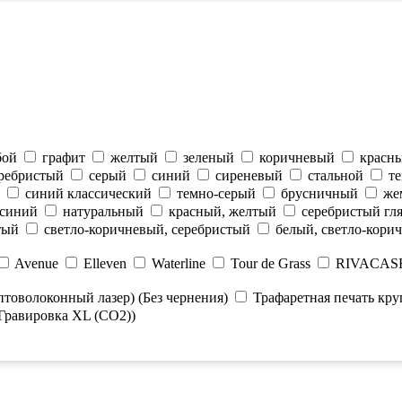
бой
графит
желтый
зеленый
коричневый
красн
ребристый
серый
синий
сиреневый
стальной
т
синий классический
темно-серый
брусничный
же
-синий
натуральный
красный, желтый
серебристый гл
тый
светло-коричневый, серебристый
белый, светло-кори
Avenue
Elleven
Waterline
Tour de Grass
RIVACAS
птоволоконный лазер) (Без чернения)
Трафаретная печать круг
Гравировка XL (СО2))