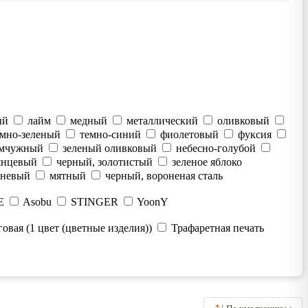
ый
лайм
медный
металлический
оливковый
емно-зеленый
темно-синий
фиолетовый
фуксия
мчужный
зеленый оливковый
небесно-голубой
янцевый
черный, золотистый
зеленое яблоко
чневый
мятный
черный, вороненая сталь
E
Asobu
STINGER
YoonY
овая (1 цвет (цветные изделия))
Трафаретная печать