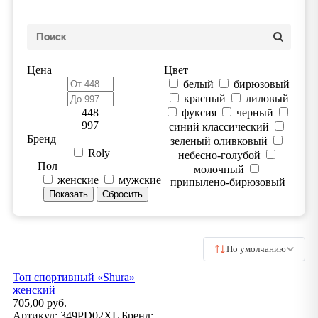
Цена
Цвет
белый
бирюзовый
красный
лиловый
448
фуксия
черный
997
синий классический
Бренд
зеленый оливковый
Roly
небесно-голубой
Пол
молочный
женские
мужские
припылено-бирюзовый
По умолчанию
Топ спортивный «Shura»
женский
705,00 руб.
Артикул:
349PD02XL
Бренд: