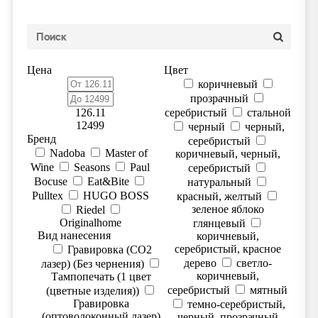
Цена
Цвет
коричневый
прозрачный
126.11
серебристый
стальной
12499
черный
черный,
Бренд
серебристый
Nadoba
Master of
коричневый, черный,
Wine
Seasons
Paul
серебристый
Bocuse
Eat&Bite
натуральный
Pulltex
HUGO BOSS
красный, желтый
зеленое яблоко
Riedel
Originalhome
глянцевый
Вид нанесения
коричневый,
серебристый, красное
Гравировка (CO2
дерево
светло-
лазер) (Без чернения)
коричневый,
Тампопечать (1 цвет
серебристый
мятный
(цветные изделия))
Гравировка
темно-серебристый,
(оптоволоконный лазер)
черный, прозрачный