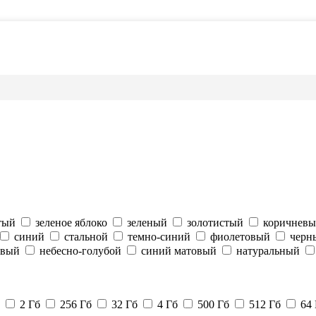
тый
зеленое яблоко
зеленый
золотистый
коричнев
синий
стальной
темно-синий
фиолетовый
черн
овый
небесно-голубой
синий матовый
натуральный
2 Гб
256 Гб
32 Гб
4 Гб
500 Гб
512 Гб
64