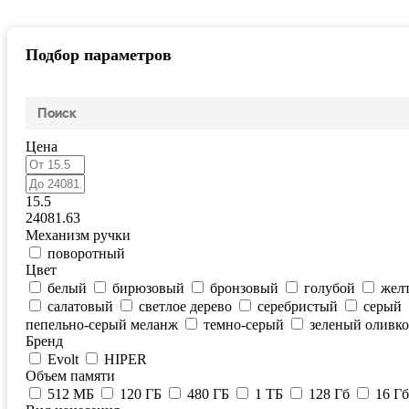
Подбор параметров
Цена
15.5
24081.63
Механизм ручки
поворотный
Цвет
белый
бирюзовый
бронзовый
голубой
жел
салатовый
светлое дерево
серебристый
серый
пепельно-серый меланж
темно-серый
зеленый оливк
Бренд
Evolt
HIPER
Объем памяти
512 МБ
120 ГБ
480 ГБ
1 ТБ
128 Гб
16 Гб