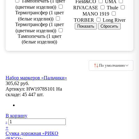
Тампопечать (1 цвет
Field&CO
UMA
(цветные изделия))
RIVACASE
Thule
Термотрансфер (1 цвет
MANO 1919
(белые изделия))
TORBER
Long River
Термотрансфер (1 цвет
(цветные изделия))
Тампопечать (1 цвет
(белые изделия))
По умолчанию
Набор маркеров «Пальчики»
305,62 руб.
Артикул:
HW1978S101
На
складе:
45 447 шт.
В корзину
-
+
Сумка дорожная «РИКО
(RICO)»