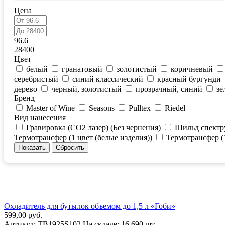
Цена
96.6
28400
Цвет
белый
гранатовый
золотистый
коричневый
серебристый
синий классический
красный бургунди
дерево
черный, золотистый
прозрачный, синий
зе
Бренд
Master of Wine
Seasons
Pulltex
Riedel
Вид нанесения
Гравировка (CO2 лазер) (Без чернения)
Шильд спектр
Термотрансфер (1 цвет (белые изделия))
Термотрансфер (1
Охладитель для бутылок объемом до 1,5 л «Гоби»
599,00 руб.
Артикул:
TB1925S102
На складе:
16 690 шт.