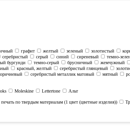
чичный
графит
желтый
зеленый
золотистый
кор
серебристый
серый
синий
сиреневый
темно-зеле
ный бургунди
темно-серый
брусничный
жемчужный
ьный
красный, желтый
серебристый глянцевый
золоти
-коричневый
серебристый металлик матовый
мятный
р
ooks
Moleskine
Lettertone
Альт
 печать по твердым материалам (1 цвет (цветные изделия))
Тр