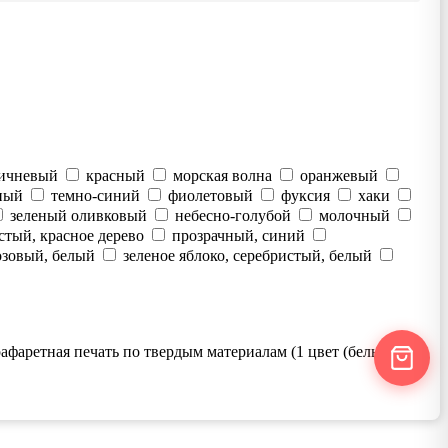
ичневый
красный
морская волна
оранжевый
ный
темно-синий
фиолетовый
фуксия
хаки
зеленый оливковый
небесно-голубой
молочный
стый, красное дерево
прозрачный, синий
озовый, белый
зеленое яблоко, серебристый, белый
афаретная печать по твердым материалам (1 цвет (белые