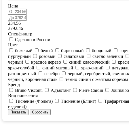
Цена
234.56
3792.46
Спецфильтр
Сделано в России
Цвет
бежевый
белый
бирюзовый
бордовый
гор
пурпурный
розовый
салатовый
светло-зеленый
черный
красное дерево
синий классический
крас
ярко-голубой
синий матовый
ярко-синий
натурал
разноцветный
серебро
черный, серебристый, светло
черный, вороненая сталь
темно-синий с желтым обрезом
Бренд
Bruno Visconti
Адъютант
Pierre Cardin
Journalb
Вид нанесения
Тиснение (Фольга)
Тиснение (Блинт)
Трафаретная
изделия))