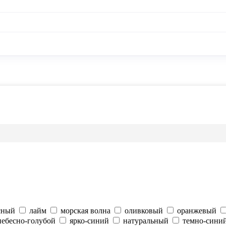
сный
лайм
морская волна
оливковый
оранжевый
небесно-голубой
ярко-синий
натуральный
темно-синий