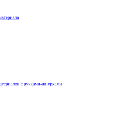
материала
атериалов с ручками-шнурками