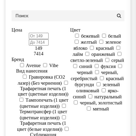
Цена
Цвет
бежевый
белый
желтый
зеленое
149
яблоко
красный
7414
лайм
оранжевый
Бренд
светло-зеленый
серый
Avenue
Vibe
синий
фуксия
Вид нанесения
черный
черный,
Гравировка (CO2
серебристый
красный
лазер) (Без чернения)
бургунди
зеленый
Трафаретная печать (1
оливковый
ярко-
цвет (цветные изделия))
синий
натуральный
Тампопечать (1 цвет
черный, золотистый
(цветные изделия))
мятный
Термотрансфер (1 цвет
(цветные изделия))
Трафаретная печать (1
цвет (белые изделия))
Сублимация