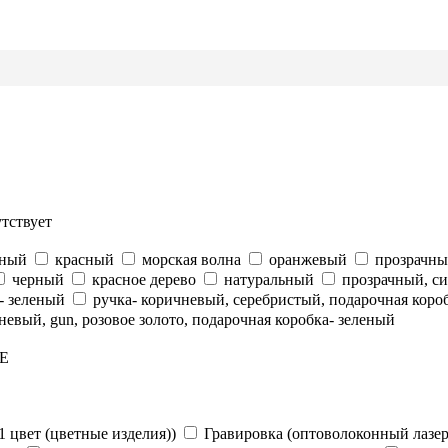
утствует
еный
красный
морская волна
оранжевый
прозрачн
черный
красное дерево
натуральный
прозрачный, с
- зеленый
ручка- коричневый, серебристый, подарочная коро
невый, gun, розовое золото, подарочная коробка- зеленый
E
1 цвет (цветные изделия))
Гравировка (оптоволоконный лазер)