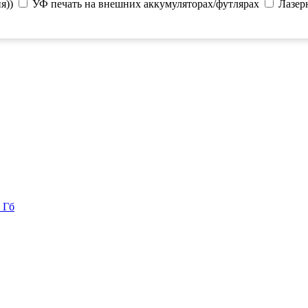
я))
УФ печать на внешних аккумуляторах/футлярах
Лазер
 Гб