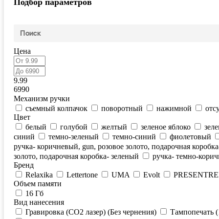
Подбор параметров
Цена
9.99
6990
Механизм ручки
съемный колпачок
поворотный
нажимной
отс
Цвет
белый
голубой
желтый
зеленое яблоко
зел
синий
темно-зеленый
темно-синий
фиолетовый
ручка- коричневый, gun, розовое золото, подарочная коробка
золото, подарочная коробка- зеленый
ручка- темно-корич
Бренд
Relaxika
Lettertone
UMA
Evolt
PRESENTRE
Объем памяти
16 Гб
Вид нанесения
Гравировка (CO2 лазер) (Без чернения)
Тампопечать (