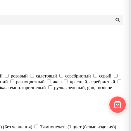
ый
розовый
салатовый
серебристый
серый
иний
разноцветный
аква
красный, серебристый
бка- темно-коричневый
ручка- зеленый, gun, розовое
 (Без чернения)
Тампопечать (1 цвет (белые изделия))