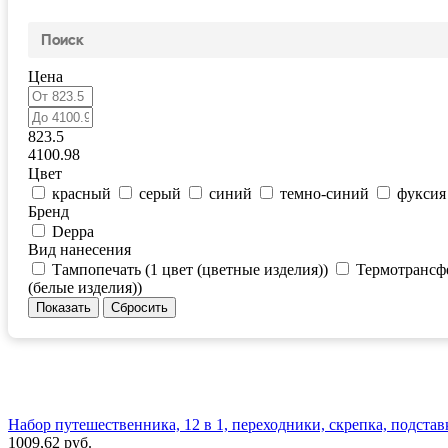
Цена
823.5
4100.98
Цвет
красный
серый
синий
темно-синий
фуксия
Бренд
Deppa
Вид нанесения
Тампопечать (1 цвет (цветные изделия))
Термотрансфе
(белые изделия))
Набор путешественника, 12 в 1, переходники, скрепка, подставк
1009,62 руб.