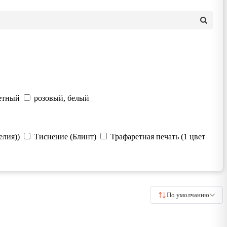
етный
розовый, белый
елия))
Тиснение (Блинт)
Трафаретная печать (1 цвет
По умолчанию