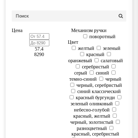
Цена
Механизм ручки
поворотный
Цвет
желтый
зеленый
57.4
8290
красный
оранжевый
салатовый
серебристый
серый
синий
темно-синий
черный
черный, серебристый
синий классический
красный бургунди
зеленый оливковый
небесно-голубой
красный, желтый
черный, золотистый
разноцветный
красный, серебристый