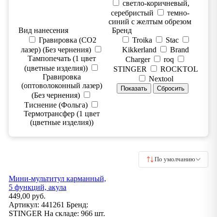
светло-коричневый,
серебристый
темно-
синий с желтым обрезом
Вид нанесения
Бренд
Гравировка (CO2
Troika
Stac
лазер) (Без чернения)
Kikkerland
Brand
Тампопечать (1 цвет
Charger
roq
(цветные изделия))
STINGER
ROCKTOL
Гравировка
Nextool
(оптоволоконный лазер)
(Без чернения)
Тиснение (Фольга)
Термотрансфер (1 цвет
(цветные изделия))
По умолчанию
Мини-мультитул карманный,
5 функций, акула
449,00 руб.
Артикул:
441261
Бренд:
STINGER
На складе:
966 шт.