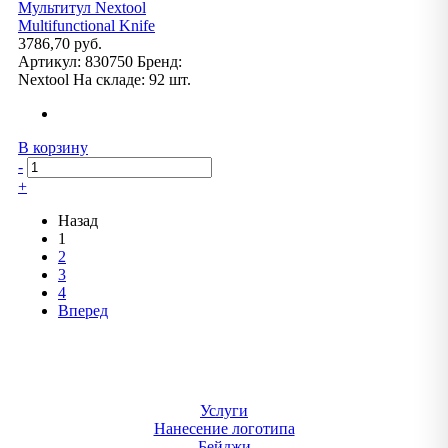
Мультитул Nextool
Multifunctional Knife
3786,70 руб.
Артикул:
830750
Бренд:
Nextool
На складе:
92 шт.
В корзину
-
+
Назад
1
2
3
4
Вперед
Услуги
Нанесение логотипа
Бейджи