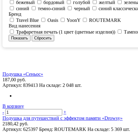
бежевый
бордовый
голубой
желтый
зелен
синий
темно-синий
черный
синий классическ
Бренд
Travel Blue
Oasis
YoonY
ROUTEMARK
Вид нанесения
Трафаретная печать (1 цвет (цветные изделия))
Тампоп
Подушка «Сеньос»
187,00 руб.
Артикул:
839413
На складе:
2 048 шт.
В корзину
-
+
Подушка для путешествий с эффектом памяти «Drowsy»
2180,42 руб.
Артикул:
625397
Бренд:
ROUTEMARK
На складе:
5 369 шт.