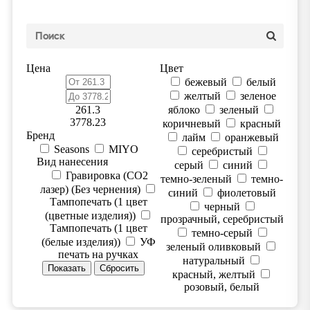
Цена
Цвет
бежевый
белый
желтый
зеленое
261.3
яблоко
зеленый
3778.23
коричневый
красный
Бренд
лайм
оранжевый
Seasons
MIYO
серебристый
Вид нанесения
серый
синий
Гравировка (CO2
темно-зеленый
темно-
лазер) (Без чернения)
синий
фиолетовый
Тампопечать (1 цвет
черный
(цветные изделия))
прозрачный, серебристый
Тампопечать (1 цвет
темно-серый
(белые изделия))
УФ
зеленый оливковый
печать на ручках
натуральный
красный, желтый
розовый, белый