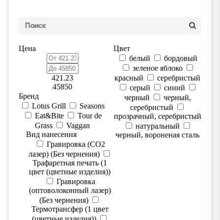
Цена
Цвет
белый
бордовый
зеленое яблоко
421.23
красный
серебристый
45850
серый
синий
Бренд
черный
черный,
Lotus Grill
Seasons
серебристый
Eat&Bite
Tour de
прозрачный, серебристый
Grass
Vaggan
натуральный
Вид нанесения
черный, вороненая сталь
Гравировка (CO2
лазер) (Без чернения)
Трафаретная печать (1
цвет (цветные изделия))
Гравировка
(оптоволоконный лазер)
(Без чернения)
Термотрансфер (1 цвет
(цветные изделия))