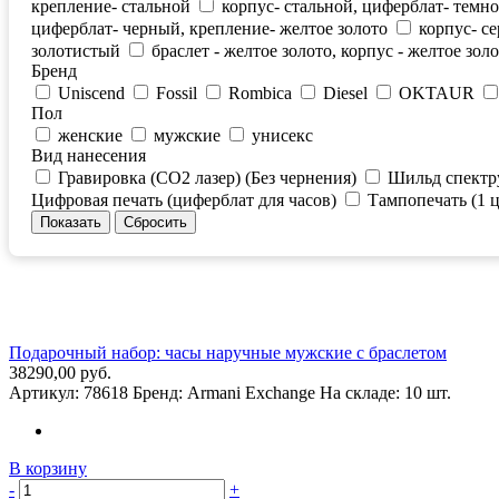
крепление- стальной
корпус- стальной, циферблат- темн
циферблат- черный, крепление- желтое золото
корпус- с
золотистый
браслет - желтое золото, корпус - желтое зол
Бренд
Uniscend
Fossil
Rombica
Diesel
OKTAUR
Пол
женские
мужские
унисекс
Вид нанесения
Гравировка (CO2 лазер) (Без чернения)
Шильд спектр
Цифровая печать (циферблат для часов)
Тампопечать (1 ц
Подарочный набор: часы наручные мужские с браслетом
38290,00 руб.
Артикул:
78618
Бренд:
Armani Exchange
На складе:
10 шт.
В корзину
-
+