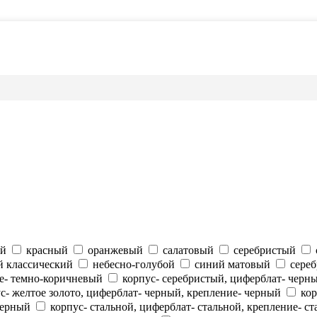
ый
красный
оранжевый
салатовый
серебристый
й классический
небесно-голубой
синий матовый
сере
ие- темно-коричневый
корпус- серебристый, циферблат- черн
с- желтое золото, циферблат- черный, крепление- черный
кор
черный
корпус- стальной, циферблат- стальной, крепление- с