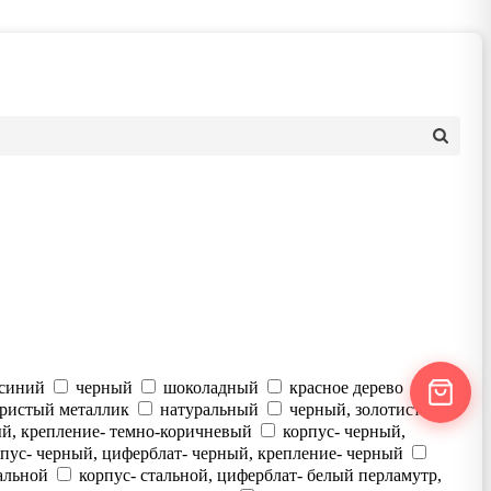
синий
черный
шоколадный
красное дерево
бристый металлик
натуральный
черный, золотистый
ый, крепление- темно-коричневый
корпус- черный,
пус- черный, циферблат- черный, крепление- черный
тальной
корпус- стальной, циферблат- белый перламутр,