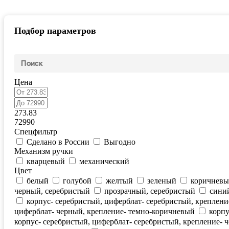
Подбор параметров
Цена
273.83
72990
Спецфильтр
Сделано в России
Выгодно
Механизм ручки
кварцевый
механический
Цвет
белый
голубой
желтый
зеленый
коричнев
черный, серебристый
прозрачный, серебристый
сини
корпус- серебристый, циферблат- серебристый, креплен
циферблат- черный, крепление- темно-коричневый
корпу
корпус- серебристый, циферблат- серебристый, крепление- 