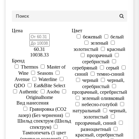
Цена
Цвет
бежевый
белый
зеленый
60.31
золотистый
красный
10038.33
прозрачный
Бренд
серебристый
Thermos
Master of
серебряный
серый
Wine
Seasons
синий
темно-синий
Avenue
Waterline
черный
черный,
QDO
Eat&Bite Select
серебристый
Authentic
Asobu
прозрачный, серебристый
Originalhome
зеленый оливковый
Вид нанесения
небесно-голубой
Гравировка (CO2
натуральный
черный,
лазер) (Без чернения)
золотистый
Шильд спектрум (Шильд
прозрачный, синий
спектрум)
разноцветный
Тампопечать (1 цвет
красный, серебристый
(цветные изделия))