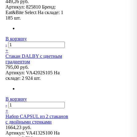
449,26 руб.
Артикул:
825810
Бренд:
Eat&Bite Select
На складе:
1
185 шт.
В корзину
-
+
Стакан DALBY с цветным
градиентом
795,00 руб.
Артикул:
VA4202S105
На
складе:
2 924 шт.
В корзину
-
+
Набор CAPSUL из 2 стаканов
с двойными стенками
1664,23 руб.
Артикул:
VA4132S100
На