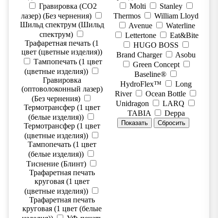
Гравировка (CO2
Molti
Stanley
лазер) (Без чернения)
Thermos
William Lloyd
Шильд спектрум (Шильд
Avenue
Waterline
спектрум)
Lettertone
Eat&Bite
Трафаретная печать (1
HUGO BOSS
цвет (цветные изделия))
Brand Charger
Asobu
Тампопечать (1 цвет
Green Concept
(цветные изделия))
Baseline®
Гравировка
HydroFlex™
Long
(оптоволоконный лазер)
River
Ocean Bottle
(Без чернения)
Unidragon
LARQ
Термотрансфер (1 цвет
TABIA
Deppa
(белые изделия))
Термотрансфер (1 цвет
(цветные изделия))
Тампопечать (1 цвет
(белые изделия))
Тиснение (Блинт)
Трафаретная печать
круговая (1 цвет
(цветные изделия))
Трафаретная печать
круговая (1 цвет (белые