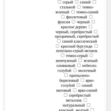
серый
синий
стальной
темно-
зеленый
темно-синий
фиолетовый
фуксия
черный
красное дерево
черный, серебристый
прозрачный, серебристый
синий классический
красный бургунди
пепельно-серый меланж
темно-серый
жемчужный
зеленый
оливковый
небесно-
голубой
молочный
припылено-
бирюзовый
ярко-
голубой
синий
матовый
ярко-синий
серебристый
металлик
натуральный
красный, желтый