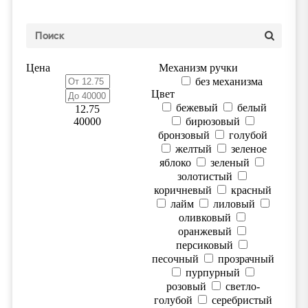
Цена
Механизм ручки
без механизма
Цвет
бежевый
белый
12.75
40000
бирюзовый
бронзовый
голубой
желтый
зеленое
яблоко
зеленый
золотистый
коричневый
красный
лайм
лиловый
оливковый
оранжевый
персиковый
песочный
прозрачный
пурпурный
розовый
светло-
голубой
серебристый