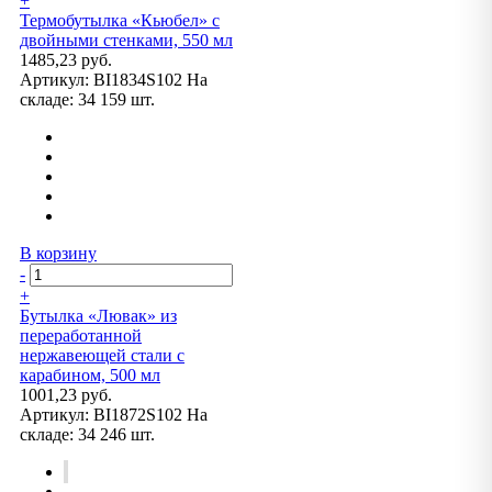
+
Термобутылка «Кьюбел» с
двойными стенками, 550 мл
1485,23 руб.
Артикул:
BI1834S102
На
складе:
34 159 шт.
В корзину
-
+
Бутылка «Лювак» из
переработанной
нержавеющей стали с
карабином, 500 мл
1001,23 руб.
Артикул:
BI1872S102
На
складе:
34 246 шт.