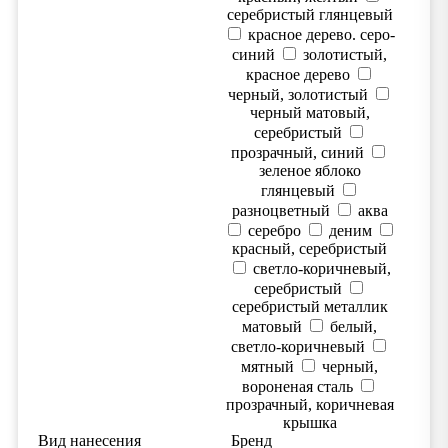
серебристый глянцевый
красное дерево. серо-
синий
золотистый,
красное дерево
черный, золотистый
черный матовый,
серебристый
прозрачный, синий
зеленое яблоко
глянцевый
разноцветный
аква
серебро
деним
красный, серебристый
светло-коричневый,
серебристый
серебристый металлик
матовый
белый,
светло-коричневый
мятный
черный,
вороненая сталь
прозрачный, коричневая
крышка
Вид нанесения
Бренд