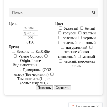
Цена
Цвет
бежевый
белый
голубой
желтый
299
зеленый
черный
8156
зеленый оливковый
Бренд
натуральный
Seasons
Eat&Bite
зеленое яблоко
Valerie Concept
глянцевый
мятный
Originalhome
черный, вороненая
Вид нанесения
сталь
Гравировка (CO2
лазер) (Без чернения)
Тампопечать (1 цвет
(белые изделия))
По умолчанию