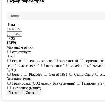
Подбор параметров
Цена
67.25
13459
Механизм ручки
отсутствует
Цвет
белый
зеленое яблоко
золотистый
коричневый
синий классический
ярко-синий
серебристый металл
Бренд
bugatti
Piquadro
Cerruti 1881
Grand Cuero
Ale
Вид нанесения
Гравировка (CO2 лазер) (Без чернения)
Тампопечать (
Тиснение (Блинт)