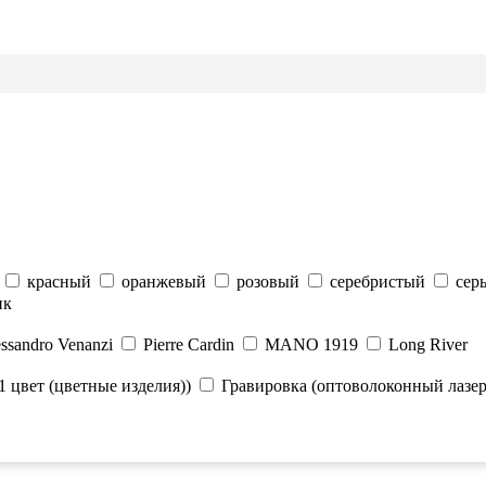
красный
оранжевый
розовый
серебристый
сер
ик
ssandro Venanzi
Pierre Cardin
MANO 1919
Long River
1 цвет (цветные изделия))
Гравировка (оптоволоконный лазер)