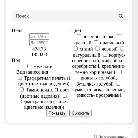
Цена
Цвет
зеленое яблоко
красный
оранжевый
474.73
синий
черный
1850.03
натуральный
корпус-
Пол
серебристый, циферблат-
серебристый, крепление-
мужские
Вид нанесения
темно-коричневый
рюкзак- голубой,
Трафаретная печать (1
цвет (цветные изделия))
бутылка- голубой
сумка, повязка- зеленый,
Тампопечать (1 цвет
емкость- прозрачный
(цветные изделия))
Термотрансфер (1 цвет
(цветные изделия))
По умолчанию