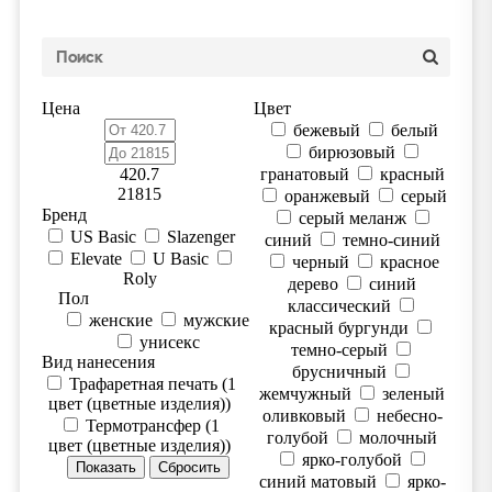
Цена
Цвет
бежевый
белый
бирюзовый
420.7
гранатовый
красный
21815
оранжевый
серый
Бренд
серый меланж
US Basic
Slazenger
синий
темно-синий
Elevate
U Basic
черный
красное
Roly
дерево
синий
Пол
классический
женские
мужские
красный бургунди
унисекс
темно-серый
Вид нанесения
брусничный
Трафаретная печать (1
жемчужный
зеленый
цвет (цветные изделия))
оливковый
небесно-
Термотрансфер (1
голубой
молочный
цвет (цветные изделия))
ярко-голубой
синий матовый
ярко-