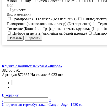
Asobu
Roly
Green Concept
MIYO
RESTO
Sa
Пол
унисекс
Вид нанесения
Гравировка (CO2 лазер) (Без чернения)
Шильд спектр
Гравировка (оптоволоконный лазер) (Без чернения)
Термо
Тиснение (Блинт)
Трафаретная печать круговая (1 цвет (
Цифровая печать (наклейка на белой пленке)
Гравиро
Кружка с волнистым краем «Флора»
382,00 руб.
Артикул:
872867
На складе:
6 923 шт.
В корзину
-
+
Спортивная термобутылка «Canyon Jug», 1430 мл