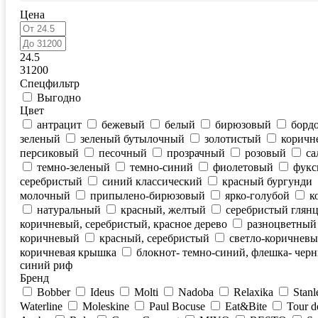
Цена
24.5
31200
Спецфильтр
Выгодно
Цвет
антрацит
бежевый
белый
бирюзовый
борд
зеленый
зеленый бутылочный
золотистый
коричн
персиковый
песочный
прозрачный
розовый
са
темно-зеленый
темно-синий
фиолетовый
фукс
серебристый
синий классический
красный бургунди
молочный
припылено-бирюзовый
ярко-голубой
к
натуральный
красный, желтый
серебристый глян
коричневый, серебристый, красное дерево
разноцветный
коричневый
красный, серебристый
светло-коричневы
коричневая крышка
блокнот- темно-синий, флешка- чер
синий риф
Бренд
Bobber
Ideus
Molti
Nadoba
Relaxika
Stanl
Waterline
Moleskine
Paul Bocuse
Eat&Bite
Tour d