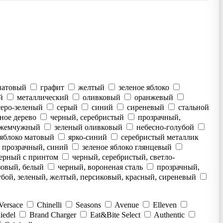
натовый
графит
желтый
зеленое яблоко
й
металлический
оливковый
оранжевый
серо-зеленый
серый
синий
сиреневый
стальной
ное дерево
черный, серебристый
прозрачный,
жемчужный
зеленый оливковый
небесно-голубой
 яблоко матовый
ярко-синий
серебристый металлик
прозрачный, синий
зеленое яблоко глянцевый
ерный с принтом
черный, серебристый, светло-
зовый, белый
черный, вороненая сталь
прозрачный,
убой, зеленый, желтый, персиковый, красный, сиреневый
Versace
Chinelli
Seasons
Avenue
Elleven
iedel
Brand Charger
Eat&Bite Select
Authentic