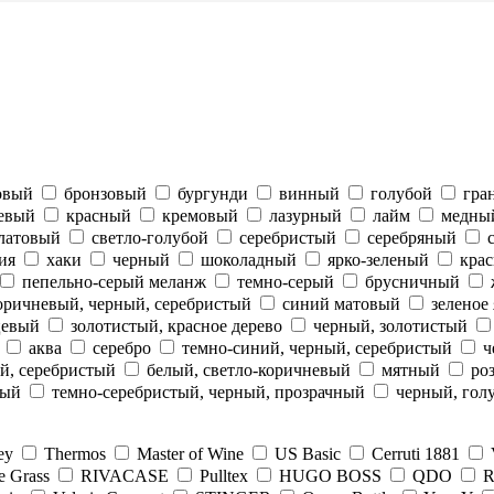
овый
бронзовый
бургунди
винный
голубой
гра
евый
красный
кремовый
лазурный
лайм
медны
латовый
светло-голубой
серебристый
серебряный
ия
хаки
черный
шоколадный
ярко-зеленый
крас
пепельно-серый меланж
темно-серый
брусничный
оричневый, черный, серебристый
синий матовый
зеленое
цевый
золотистый, красное дерево
черный, золотистый
аква
серебро
темно-синий, черный, серебристый
ч
й, серебристый
белый, светло-коричневый
мятный
ро
ный
темно-серебристый, черный, прозрачный
черный, гол
ey
Thermos
Master of Wine
US Basic
Cerruti 1881
e Grass
RIVACASE
Pulltex
HUGO BOSS
QDO
R