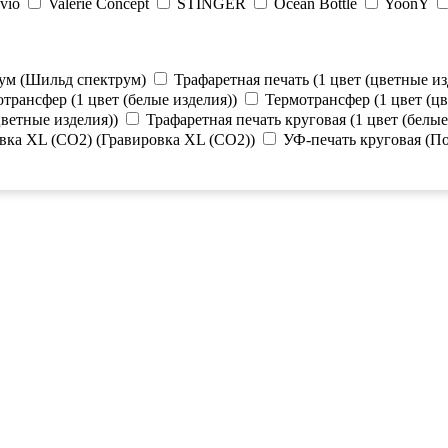
vio
Valerie Concept
STINGER
Ocean Bottle
YoonY
ум (Шильд спектрум)
Трафаретная печать (1 цвет (цветные из
трансфер (1 цвет (белые изделия))
Термотрансфер (1 цвет (цв
цветные изделия))
Трафаретная печать круговая (1 цвет (белые
вка XL (СО2) (Гравировка XL (СО2))
УФ-печать круговая (П