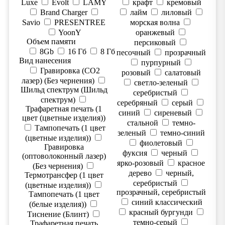
Luxe
Evolt
LAMY
крафт
кремовый
Brand Charger
лайм
лиловый
Savio
PRESENTREE
морская волна
YoonY
оранжевый
Объем памяти
персиковый
8Gb
16 Гб
8 Гб
песочный
прозрачный
Вид нанесения
пурпурный
Гравировка (CO2
розовый
салатовый
лазер) (Без чернения)
светло-зеленый
Шильд спектрум (Шильд
серебристый
спектрум)
серебряный
серый
Трафаретная печать (1
синий
сиреневый
цвет (цветные изделия))
стальной
темно-
Тампопечать (1 цвет
зеленый
темно-синий
(цветные изделия))
фиолетовый
Гравировка
фуксия
черный
(оптоволоконный лазер)
ярко-розовый
красное
(Без чернения)
дерево
черный,
Термотрансфер (1 цвет
серебристый
(цветные изделия))
прозрачный, серебристый
Тампопечать (1 цвет
синий классический
(белые изделия))
красный бургунди
Тиснение (Блинт)
темно-серый
Трафаретная печать