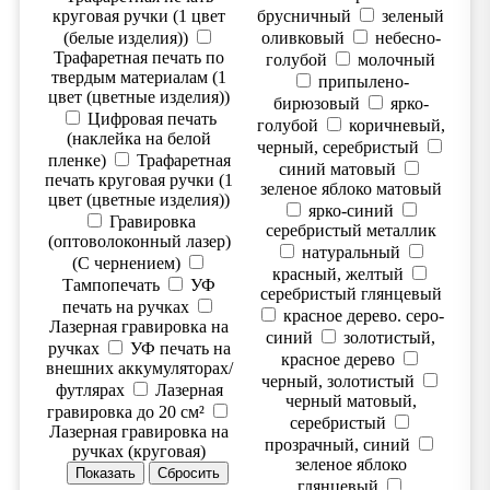
круговая ручки (1 цвет
брусничный
зеленый
(белые изделия))
оливковый
небесно-
Трафаретная печать по
голубой
молочный
твердым материалам (1
припылено-
цвет (цветные изделия))
бирюзовый
ярко-
Цифровая печать
голубой
коричневый,
(наклейка на белой
черный, серебристый
пленке)
Трафаретная
синий матовый
печать круговая ручки (1
зеленое яблоко матовый
цвет (цветные изделия))
ярко-синий
Гравировка
серебристый металлик
(оптоволоконный лазер)
натуральный
(С чернением)
красный, желтый
Тампопечать
УФ
серебристый глянцевый
печать на ручках
красное дерево. серо-
Лазерная гравировка на
синий
золотистый,
ручках
УФ печать на
красное дерево
внешних аккумуляторах/
черный, золотистый
футлярах
Лазерная
черный матовый,
гравировка до 20 см²
серебристый
Лазерная гравировка на
прозрачный, синий
ручках (круговая)
зеленое яблоко
глянцевый