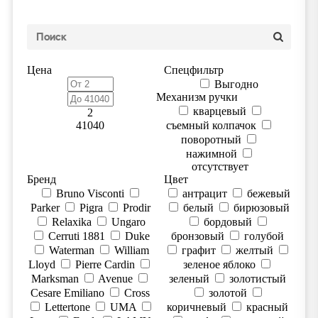
Цена
Спецфильтр
Выгодно
Механизм ручки
кварцевый
2
41040
съемный колпачок
поворотный
нажимной
отсутствует
Бренд
Цвет
Bruno Visconti
антрацит
бежевый
Parker
Pigra
Prodir
белый
бирюзовый
Relaxika
Ungaro
бордовый
Cerruti 1881
Duke
бронзовый
голубой
Waterman
William
графит
желтый
Lloyd
Pierre Cardin
зеленое яблоко
Marksman
Avenue
зеленый
золотистый
Cesare Emiliano
Cross
золотой
Lettertone
UMA
коричневый
красный