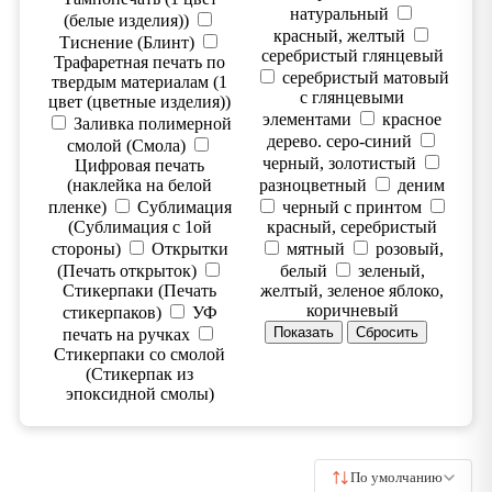
натуральный
(белые изделия))
красный, желтый
Тиснение (Блинт)
серебристый глянцевый
Трафаретная печать по
серебристый матовый
твердым материалам (1
с глянцевыми
цвет (цветные изделия))
элементами
красное
Заливка полимерной
дерево. серо-синий
смолой (Смола)
черный, золотистый
Цифровая печать
(наклейка на белой
разноцветный
деним
пленке)
Сублимация
черный с принтом
(Сублимация с 1ой
красный, серебристый
стороны)
Открытки
мятный
розовый,
(Печать открыток)
белый
зеленый,
Стикерпаки (Печать
желтый, зеленое яблоко,
коричневый
стикерпаков)
УФ
печать на ручках
Стикерпаки со смолой
(Стикерпак из
эпоксидной смолы)
По умолчанию