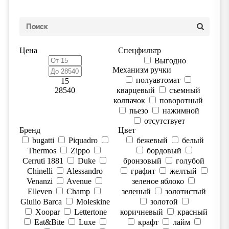
Цена
Спецфильтр
Выгодно
Механизм ручки
полуавтомат
15
28540
кварцевый
съемный
колпачок
поворотный
пьезо
нажимной
отсутствует
Бренд
Цвет
bugatti
Piquadro
бежевый
белый
Thermos
Zippo
бордовый
Cerruti 1881
Duke
бронзовый
голубой
Chinelli
Alessandro
графит
желтый
Venanzi
Avenue
зеленое яблоко
Elleven
Champ
зеленый
золотистый
Giulio Barсa
Moleskine
золотой
Xoopar
Lettertone
коричневый
красный
Eat&Bite
Luxe
крафт
лайм