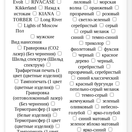
Evolt
RIVACASE
лиловый
морская
Kikkerland
Назад к
волна
оранжевый
истокам
KIANA
прозрачный
розовый
TORBER
Long River
светло-зеленый
Lights of Moscow
серебристый
серый
Пол
серый меланж
мужские
синий
темно-синий
Вид нанесения
триколор
Гравировка (CO2
фиолетовый
фуксия
лазер) (Без чернения)
черный
красное
Шильд спектрум (Шильд
дерево
черный,
спектрум)
серебристый
Трафаретная печать (1
прозрачный, серебристый
цвет (цветные изделия))
синий классический
Тампопечать (1 цвет
красный бургунди
(цветные изделия))
пепельно-серый меланж
Гравировка
темно-серый
(оптоволоконный лазер)
жемчужный
зеленый
(Без чернения)
оливковый
небесно-
Термотрансфер (1 цвет
голубой
ярко-голубой
(белые изделия))
синий матовый
Термотрансфер (1 цвет
зеленое яблоко матовый
(цветные изделия))
ярко-синий
Тампопечать (1 цвет