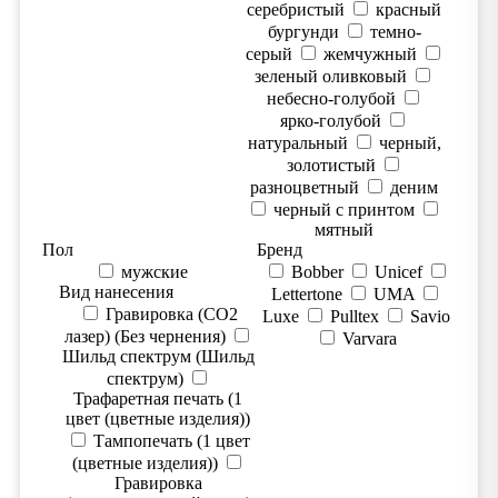
серебристый
красный
бургунди
темно-
серый
жемчужный
зеленый оливковый
небесно-голубой
ярко-голубой
натуральный
черный,
золотистый
разноцветный
деним
черный с принтом
мятный
Пол
Бренд
мужские
Bobber
Unicef
Вид нанесения
Lettertone
UMA
Гравировка (CO2
Luxe
Pulltex
Savio
лазер) (Без чернения)
Varvara
Шильд спектрум (Шильд
спектрум)
Трафаретная печать (1
цвет (цветные изделия))
Тампопечать (1 цвет
(цветные изделия))
Гравировка