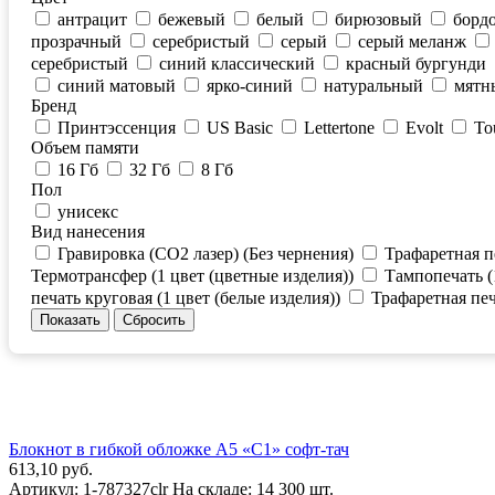
антрацит
бежевый
белый
бирюзовый
борд
прозрачный
серебристый
серый
серый меланж
серебристый
синий классический
красный бургунди
синий матовый
ярко-синий
натуральный
мятн
Бренд
Принтэссенция
US Basic
Lettertone
Evolt
To
Объем памяти
16 Гб
32 Гб
8 Гб
Пол
унисекс
Вид нанесения
Гравировка (CO2 лазер) (Без чернения)
Трафаретная п
Термотрансфер (1 цвет (цветные изделия))
Тампопечать (
печать круговая (1 цвет (белые изделия))
Трафаретная печ
Блокнот в гибкой обложке А5 «C1» софт-тач
613,10 руб.
Артикул:
1-787327clr
На складе:
14 300 шт.