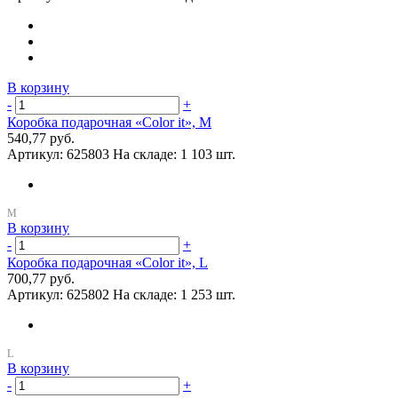
В корзину
-
+
Коробка подарочная «Color it», M
540,77 руб.
Артикул:
625803
На складе:
1 103 шт.
В корзину
-
+
Коробка подарочная «Color it», L
700,77 руб.
Артикул:
625802
На складе:
1 253 шт.
В корзину
-
+