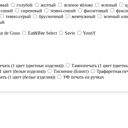
овый
голубой
желтый
зеленое яблоко
зеленый
к
синий
сиреневый
темно-синий
фиолетовый
фукси
темно-серый
брусничный
жемчужный
зеленый ол
ый
ur de Grass
Eat&Bite Select
Savio
YoonY
ечать (1 цвет (цветные изделия))
Тампопечать (1 цвет (цветны
1 цвет (белые изделия))
Тиснение (Блинт)
Трафаретная печ
ать (1 цвет (белые изделия))
УФ печать на ручках