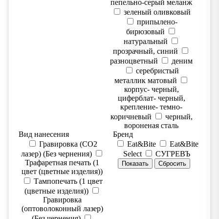
пепельно-серый меланж
зеленый оливковый
припылено-
бирюзовый
натуральный
прозрачный, синий
разноцветный
деним
серебристый
металлик матовый
корпус- черный,
циферблат- черный,
крепление- темно-
коричневый
черный,
вороненая сталь
Вид нанесения
Бренд
Гравировка (CO2
Eat&Bite
Eat&Bite
лазер) (Без чернения)
Select
СУГРЕВЪ
Трафаретная печать (1
цвет (цветные изделия))
Тампопечать (1 цвет
(цветные изделия))
Гравировка
(оптоволоконный лазер)
(Без чернения)