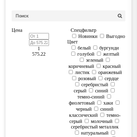
Цена
Спецфильтр
Новинки
Выгодно
Цвет
белый
бургунди
1
575.22
голубой
желтый
зеленый
коричневый
красный
листик
оранжевый
розовый
сердце
серебристый
серый
синий
темно-синий
фиолетовый
хаки
черный
синий
классический
темно-
серый
молочный
серебристый металлик
натуральный